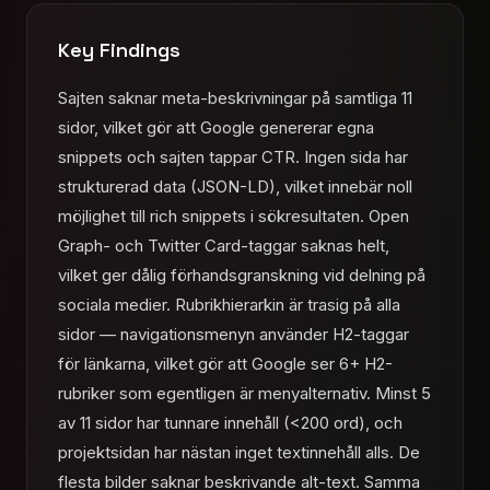
Key Findings
Sajten saknar meta-beskrivningar på samtliga 11
sidor, vilket gör att Google genererar egna
snippets och sajten tappar CTR. Ingen sida har
strukturerad data (JSON-LD), vilket innebär noll
möjlighet till rich snippets i sökresultaten. Open
Graph- och Twitter Card-taggar saknas helt,
vilket ger dålig förhandsgranskning vid delning på
sociala medier. Rubrikhierarkin är trasig på alla
sidor — navigationsmenyn använder H2-taggar
för länkarna, vilket gör att Google ser 6+ H2-
rubriker som egentligen är menyalternativ. Minst 5
av 11 sidor har tunnare innehåll (<200 ord), och
projektsidan har nästan inget textinnehåll alls. De
flesta bilder saknar beskrivande alt-text. Samma