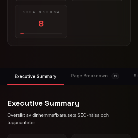
SOCIAL & SCHEMA
8
Page Breakdown
S
Executive Summary
11
Executive Summary
Översikt av dinhemmafixare.se:s SEO-hälsa och
topprioriteter