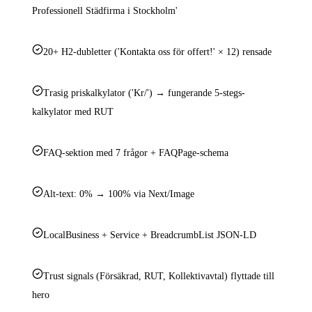
Professionell Städfirma i Stockholm'
20+ H2-dubletter ('Kontakta oss för offert!' × 12) rensade
Trasig priskalkylator ('Kr/') → fungerande 5-stegs-
kalkylator med RUT
FAQ-sektion med 7 frågor + FAQPage-schema
Alt-text: 0% → 100% via Next/Image
LocalBusiness + Service + BreadcrumbList JSON-LD
Trust signals (Försäkrad, RUT, Kollektivavtal) flyttade till
hero