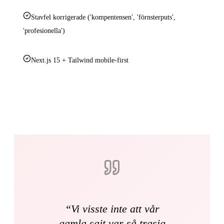
Stavfel korrigerade ('kompentensen', 'förnsterputs',
'profesionella')
Next.js 15 + Tailwind mobile-first
“
Vi visste inte att vår
gamla sajt var så trasig