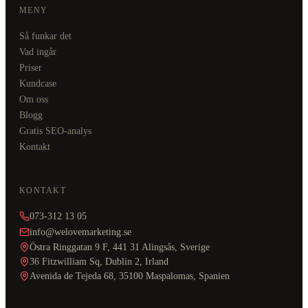
MENY
Så funkar det
Vad ingår
Priser
Kundcase
Om oss
Blogg
Gratis SEO-analys
Kontakt
KONTAKT
073-312 13 05
info@welovemarketing.se
Östra Ringgatan 9 F, 441 31 Alingsås, Sverige
36 Fitzwilliam Sq, Dublin 2, Irland
Avenida de Tejeda 68, 35100 Maspalomas, Spanien