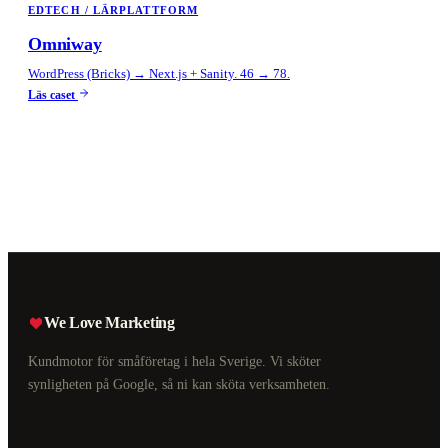
EDTECH / LÄRPLATTFORM
Omniway
WordPress (Bricks) → Next.js + Sanity. 46 → 78.
Läs caset
We Love Marketing
Kundmotor för småföretag i hela Sverige. Vi sköter
synligheten på Google, så ni kan sköta verksamheten.