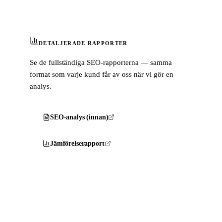
DETALJERADE RAPPORTER
Se de fullständiga SEO-rapporterna — samma
format som varje kund får av oss när vi gör en
analys.
SEO-analys (innan)
Jämförelserapport
Besök
timeoutservice.se