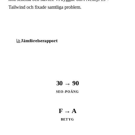
Tailwind och fixade samtliga problem.
Besök
timeoutservice.se
Jämförelserapport
30 → 90
SEO-POÄNG
F → A
BETYG