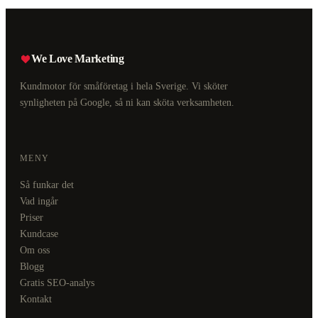
We Love Marketing
Kundmotor för småföretag i hela Sverige. Vi sköter
synligheten på Google, så ni kan sköta verksamheten.
MENY
Så funkar det
Vad ingår
Priser
Kundcase
Om oss
Blogg
Gratis SEO-analys
Kontakt