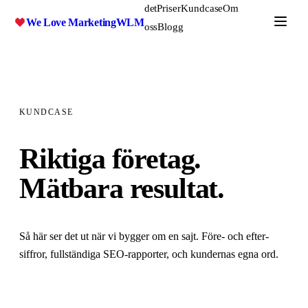
det
Priser
Kundcase
Om
We Love Marketing
WLM
oss
Blogg
Gratis SEO-analys
KUNDCASE
Riktiga företag.
Mätbara resultat.
Så här ser det ut när vi bygger om en sajt. Före- och efter-
siffror, fullständiga SEO-rapporter, och kundernas egna ord.