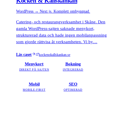
Kocken & Källskänkan
WordPress → Next.js. Komplett ombyggnad.
Catering- och restaurangverksamhet i Skåne. Den
gamla WordPress-sajten saknade menykort,
strukturerad data och hade ingen mobilanpassning
som gjorde rättvisa åt verksamheten. Vi by…
Läs caset
kockenokallskankan.se
Menykort
Bokning
DIREKT PÅ SAJTEN
INTEGRERAD
Mobil
SEO
MOBILE-FIRST
OPTIMERAD