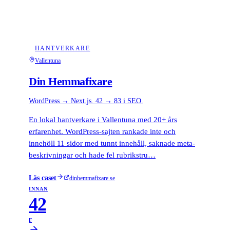
HANTVERKARE
Vallentuna
Din Hemmafixare
WordPress → Next.js. 42 → 83 i SEO.
En lokal hantverkare i Vallentuna med 20+ års
erfarenhet. WordPress-sajten rankade inte och
innehöll 11 sidor med tunnt innehåll, saknade meta-
beskrivningar och hade fel rubrikstru…
Läs caset
dinhemmafixare.se
INNAN
42
F