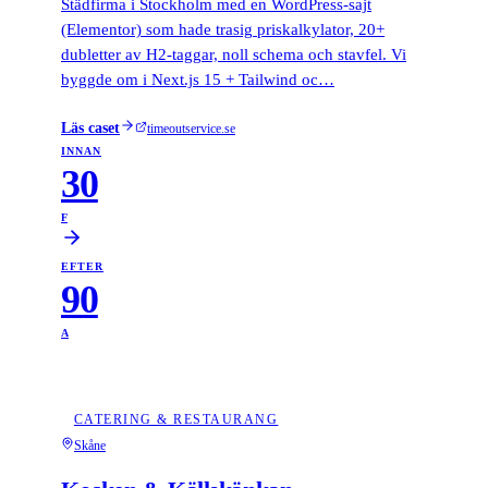
Städfirma i Stockholm med en WordPress-sajt
(Elementor) som hade trasig priskalkylator, 20+
dubletter av H2-taggar, noll schema och stavfel. Vi
byggde om i Next.js 15 + Tailwind oc…
Läs caset
timeoutservice.se
INNAN
30
F
EFTER
90
A
CATERING & RESTAURANG
Skåne