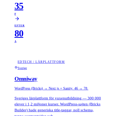
35
F
EFTER
80
A
EDTECH / LÄRPLATTFORM
Sverige
Omniway
WordPress (Bricks) → Next.js + Sanity. 46 → 78.
Sveriges lärplattform för vuxenutbildning — 300 000
elever i 1,2 miljoner kurser. WordPress-sajten (Bricks
Builder) hade generiska title-taggar, noll schema,
tunna segmentsidor och…