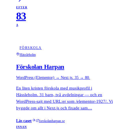
EFTER
83
A
FÖRSKOLA
Hässleholm
Förskolan Harpan
WordPress (Elementor) → Next.js. 35 → 80.
En liten kristen förskola med musikprofil i
Hässleholm. 31 barn, två avdelningar — och en
WordPress-sajt med URL:er som /elementor-1927/. Vi
byggde om allt i Next.js och fixade sam…
Läs caset
forskolanharpan.se
INNAN